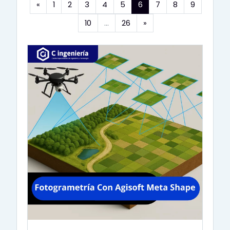
Anterior
(actual)
«
1
2
3
4
5
6
7
8
9
Siguiente
10
…
26
»