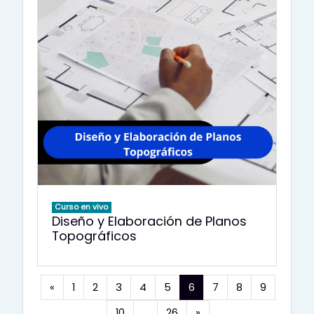
Curso en vivo
Diseño y Elaboración de Planos
Topográficos
Anterior
(actual)
«
1
2
3
4
5
6
7
8
9
Siguiente
10
…
26
»