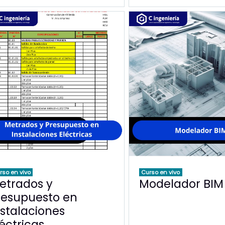
rso en vivo
Curso en vivo
etrados y
Modelador BIM
resupuesto en
nstalaciones
léctricas