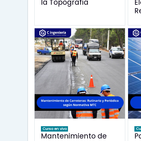
la Topografía
E
R
Curso en vivo
Cu
Mantenimiento de
P