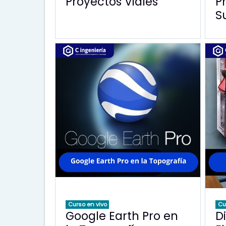
Proyectos Viales
P
S
Curso en vivo
Cu
Google Earth Pro en
D