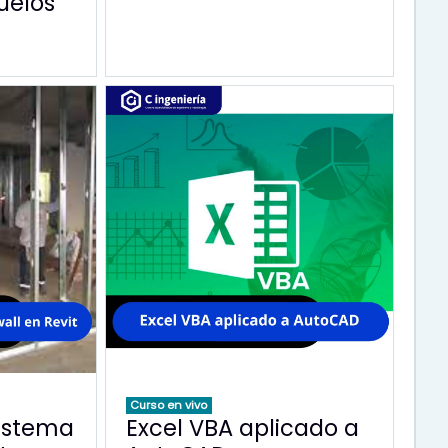
uelos
Curso en vivo
istema
Excel VBA aplicado a