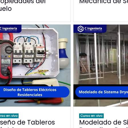
ropiedades del
Mecánica de S
uelo
rso en vivo
Curso en vivo
iseño de Tableros
Modelado de S