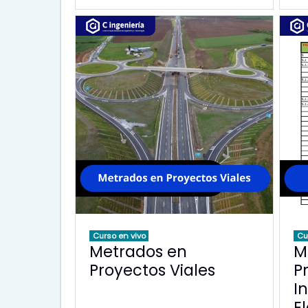
Curso en vivo
Cu
Metrados en
M
Proyectos Viales
P
I
E