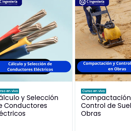
rso en vivo
Curso en vivo
álculo y Selección
Compactación
e Conductores
Control de Sue
léctricos
Obras