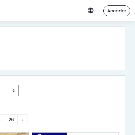
Acceder
Siguiente
…
26
»