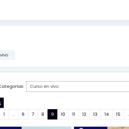
vivo
Categorías:
Buscar cursos
nterior
(actual)
1
…
6
7
8
9
10
11
12
13
14
15