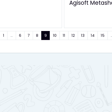
Agisoft Metas
nterior
(actual)
1
…
6
7
8
9
10
11
12
13
14
15