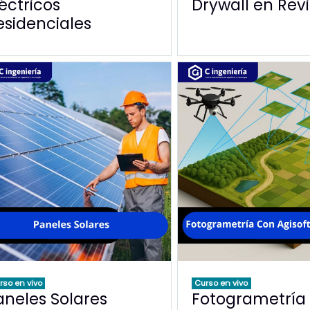
léctricos
Drywall en Revi
esidenciales
rso en vivo
Curso en vivo
aneles Solares
Fotogrametría